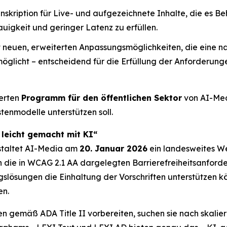
ranskription für Live- und aufgezeichnete Inhalte, die e
auigkeit und geringer Latenz zu erfüllen.
 neuen, erweiterten Anpassungsmöglichkeiten, die eine n
licht – entscheidend für die Erfüllung der Anforderung
terten
Programm für den öffentlichen Sektor
von AI-Medi
enmodelle unterstützen soll.
 leicht gemacht mit KI“
nstaltet AI-Media am
20. Januar 2026
ein landesweites We
die in WCAG 2.1 AA dargelegten Barrierefreiheitsanford
slösungen die Einhaltung der Vorschriften unterstützen k
en.
n gemäß ADA Title II vorbereiten, suchen sie nach skalie