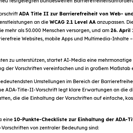
eu festgelegten bundesweiten Barrierefreiheitsanforderun
orschrift
ADA Title II zur Barrierefreiheit von Web- un
ienstleistungen an die
WCAG 2.1 Level AA
anzupassen. Die 
die mehr als 50.000 Menschen versorgen, und am
26. April
ierefreie Websites, mobile Apps und Multimedia-Inhalte – e
ten zu unterstützen, startet AI-Media eine mehrmonatige I
ltung der Vorschriften vereinfachen und in großem Maßstab 
 bedeutendsten Umstellungen im Bereich der Barrierefreihei
ue ADA-Title-II-Vorschrift legt klare Erwartungen an die di
atten, die die Einhaltung der Vorschriften auf einfache, k
a eine
10-Punkte-Checkliste zur Einhaltung der ADA-Ti
-Vorschriften von zentraler Bedeutung sind: