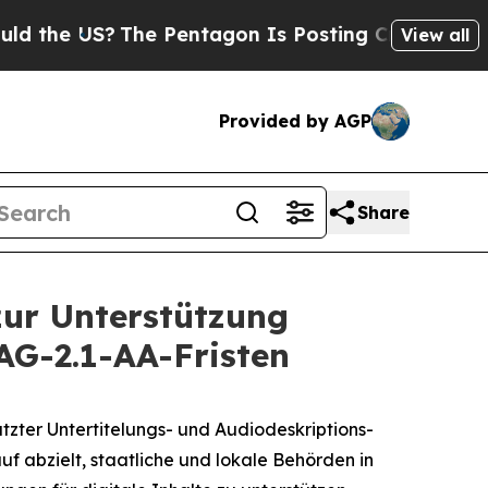
 US?
The Pentagon Is Posting Cryptic Biblical M
View all
Provided by AGP
Share
zur Unterstützung
AG-2.1-AA-Fristen
ter Untertitelungs- und Audiodeskriptions-
f abzielt, staatliche und lokale Behörden in