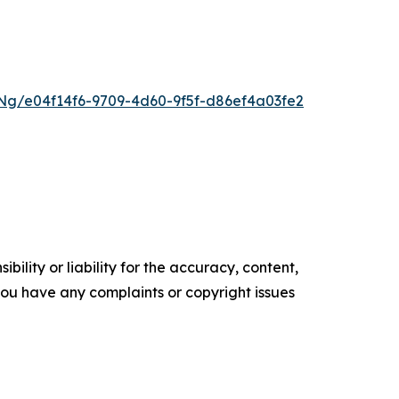
g/e04f14f6-9709-4d60-9f5f-d86ef4a03fe2
ility or liability for the accuracy, content,
f you have any complaints or copyright issues