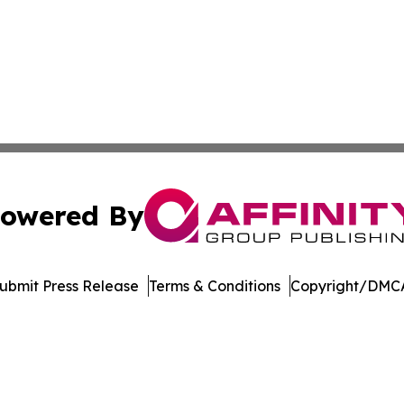
owered By
ubmit Press Release
Terms & Conditions
Copyright/DMCA
nc. dba Affinity Group Publishing & French Guiana Tech Wo
Cookie Settings / Your Privacy Choices