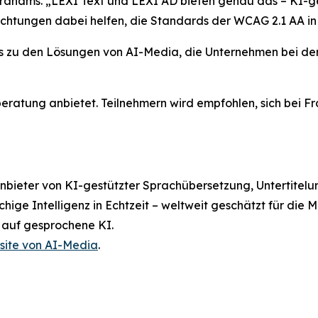
Abrahams. „LEXI Text und LEXI AD bieten genau das – KI-g
richtungen dabei helfen, die Standards der WCAG 2.1 AA i
ls zu den Lösungen von AI-Media, die Unternehmen bei der
eratung anbietet. Teilnehmern wird empfohlen, sich bei Fr
Anbieter von KI-gestützter Sprachübersetzung, Untertitel
ige Intelligenz in Echtzeit – weltweit geschätzt für die
 auf gesprochene KI.
ite von AI-Media
.