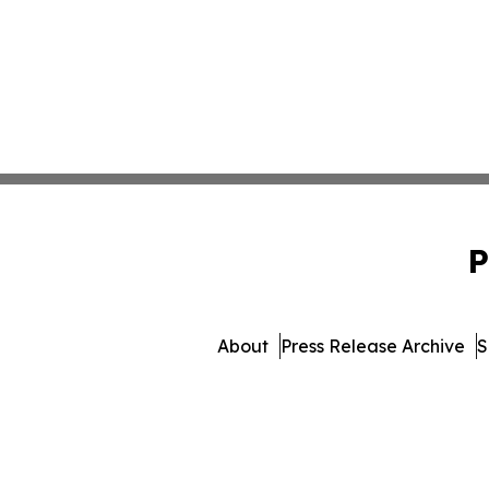
P
About
Press Release Archive
S
© 1995-2026 Newsmatics I