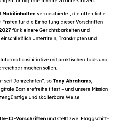
gen für digitale Inhalte zu unterstützen.
d Mobilinhalten
verabschiedet, die öffentliche
Fristen für die Einhaltung dieser Vorschriften
 2027
für kleinere Gerichtsbarkeiten und
inschließlich Untertiteln, Transkripten und
nformationsinitiative mit praktischen Tools und
erreichbar machen sollen.
t seit Jahrzehnten“, so
Tony Abrahams,
gitale Barrierefreiheit fest – und unsere Mission
ostengünstige und skalierbare Weise
tle-II-Vorschriften
und stellt zwei Flaggschiff-