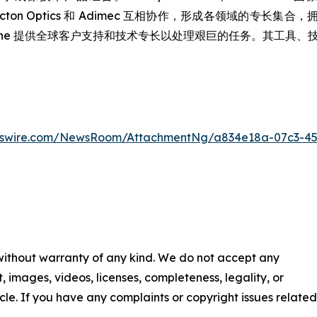
hnologies、Acton Optics 和 Adimec 互相协作，形成
dyne 提供全球客户支持和技术专长以处理艰巨的任务。其工具
wswire.com/NewsRoom/AttachmentNg/a834e18a-07c3-4
 without warranty of any kind. We do not accept any
nt, images, videos, licenses, completeness, legality, or
ticle. If you have any complaints or copyright issues related