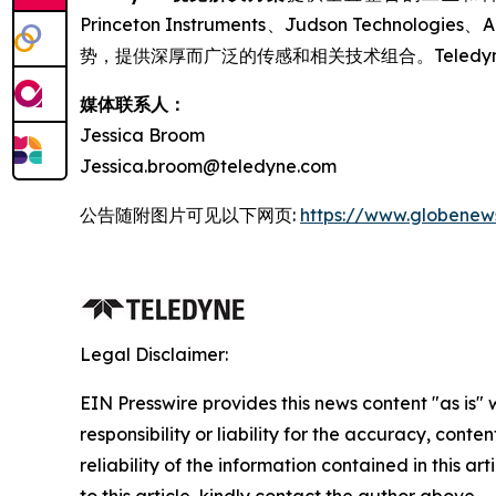
Princeton Instruments、Judson Tec
势，提供深厚而广泛的传感和相关技术组合。Tele
媒体联系人：
Jessica Broom
Jessica.broom@teledyne.com
公告随附图片可见以下网页:
https://www.globene
Legal Disclaimer:
EIN Presswire provides this news content "as is"
responsibility or liability for the accuracy, conte
reliability of the information contained in this ar