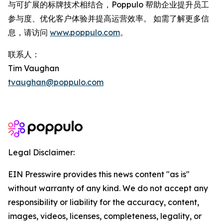
与可扩展的标牌技术相结合，Poppulo 帮助企业提升员工
参与度、优化客户体验并提高运营效率。 如需了解更多信
息，请访问
www.poppulo.com
。
联系人：
Tim Vaughan
tvaughan@poppulo.com
Legal Disclaimer:
EIN Presswire provides this news content "as is"
without warranty of any kind. We do not accept any
responsibility or liability for the accuracy, content,
images, videos, licenses, completeness, legality, or