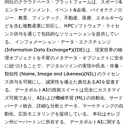
同社のクラウドベース・プラットフォームは、スポーツ&
エンターテインメント、イベント&会場、バイオテクノロ
ジー、教育、フィンテック、不動産、医療、エネルギーな
どを含む複数産業に対応し、HPCソフトウェア・ライセ
ンス供与を通じて包括的なソリューションを提供してい
る。 インフォメーション・データ・エクスチェンジ
(Information Data Exchange®)(IDE) は、現実世界の物
理オブジェクトを不変のメタデータ・オブジェクトに安全
に紐づけることで、デジタルツインの実現や氏名・肖像・
類似性 (Name, Image and Likeness)(NIL) のライセン
ス供与を可能にし、誠実性を備えた責任あるAIを促進す
る。 データボルトAIの技術スイートは完全にカスタマイ
ズ可能であり、AIおよび機械学習 (ML) の自動化、サード
パーティ統合、詳細な分析とデータ、マーケティングの自
動化、広告モニタリングを提供している。 本社はオレゴ
ン州ビーバートンに所在する。 データボルトAIに関する