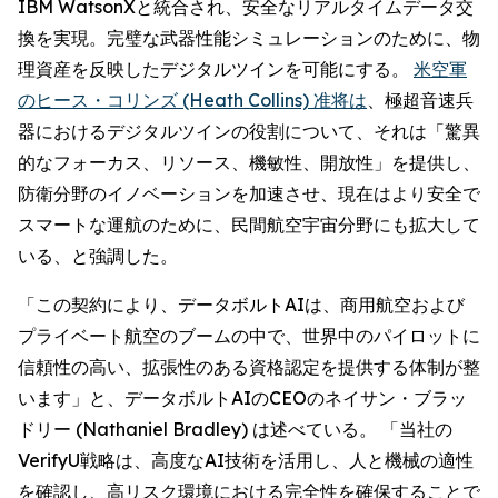
IBM WatsonXと統合され、安全なリアルタイムデータ交
換を実現。完璧な武器性能シミュレーションのために、物
理資産を反映したデジタルツインを可能にする。
米空軍
のヒース・コリンズ (Heath Collins) 准将は
、極超音速兵
器におけるデジタルツインの役割について、それは「驚異
的なフォーカス、リソース、機敏性、開放性」を提供し、
防衛分野のイノベーションを加速させ、現在はより安全で
スマートな運航のために、民間航空宇宙分野にも拡大して
いる、と強調した。
「この契約により、データボルトAIは、商用航空および
プライベート航空のブームの中で、世界中のパイロットに
信頼性の高い、拡張性のある資格認定を提供する体制が整
います」と、データボルトAIのCEOのネイサン・ブラッ
ドリー (Nathaniel Bradley) は述べている。 「当社の
VerifyU戦略は、高度なAI技術を活用し、人と機械の適性
を確認し、高リスク環境における完全性を確保することで