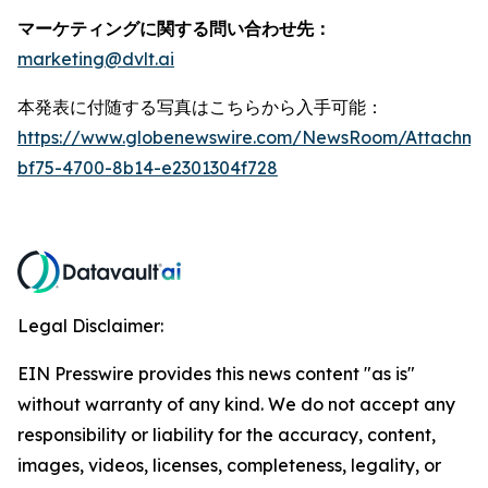
マーケティングに関する問い合わせ先：
marketing@dvlt.ai
本発表に付随する写真はこちらから入手可能：
https://www.globenewswire.com/NewsRoom/Attachm
bf75-4700-8b14-e2301304f728
Legal Disclaimer:
EIN Presswire provides this news content "as is"
without warranty of any kind. We do not accept any
responsibility or liability for the accuracy, content,
images, videos, licenses, completeness, legality, or