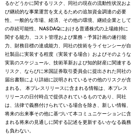
るかどうかに関するリスク、同社の現在の流動性状況およ
び継続的な事業運営を支えるための追加資金調達の必要
性、一般的な市場、経済、その他の環境、継続企業として
の存続可能性、NASDAQにおける普通株式の上場維持に
関する能力、コスト管理および業務・予算計画の遂行能
力、財務目標の達成能力、同社の技術をライセンシーが自
社製品に実装する程度（実装する場合）およびそのような
実装のスケジュール、技術革新および知的財産に関連する
リスク、ならびに米国証券取引委員会に提出された同社の
届出書類により詳細に説明されているその他のリスクが含
まれる。 本プレスリリースに含まれる情報は、本プレス
リリースの日付時点で提供されているものであり、同社
は、法律で義務付けられている場合を除き、新しい情報、
将来の出来事その他に基づいて本コミュニケーションに含
まれる将来の見通しに関する記述を更新するいかなる義務
も負わない。