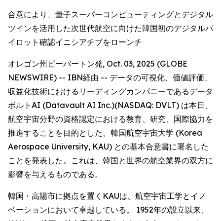
合意により、量子スーパーコンピューティングとデジタル
ツインを活用した次世代航空に向けた韓国初のデジタルパ
イロット確認イニシアチブをローンチ
オレゴン州ビーバートン発, Oct. 03, 2025 (GLOBE
NEWSWIRE) -- IBN経由 -- データの可視化、価値評価、
収益化技術におけるリーディングカンパニーであるデータ
ボルトAI (Datavault AI Inc.)(NASDAQ: DVLT) は本日、
航空宇宙分野の資格認定における教育、研究、国際協力を
推進することを目的とした、韓国航空宇宙大学 (Korea
Aerospace University, KAU) との基本合意書に署名した
ことを発表した。これは、韓国と世界の航空業界の双方に
影響を与えるものである。
韓国・高陽市に拠点を置くKAUは、航空宇宙工学とイノ
ベーションにおいて卓越している。 1952年の設立以来、