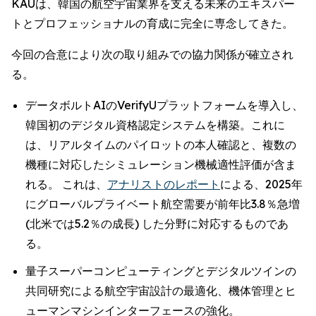
KAUは、韓国の航空宇宙業界を支える未来のエキスパー
トとプロフェッショナルの育成に完全に専念してきた。
今回の合意により次の取り組みでの協力関係が確立され
る。
データボルトAIのVerifyUプラットフォームを導入し、
韓国初のデジタル資格認定システムを構築。これに
は、リアルタイムのパイロットの本人確認と、複数の
機種に対応したシミュレーション機械適性評価が含ま
れる。 これは、
アナリストのレポート
による、2025年
にグローバルプライベート航空需要が前年比3.8％急増
(北米では5.2％の成長) した分野に対応するものであ
る。
量子スーパーコンピューティングとデジタルツインの
共同研究による航空宇宙設計の最適化、機体管理とヒ
ューマンマシンインターフェースの強化。