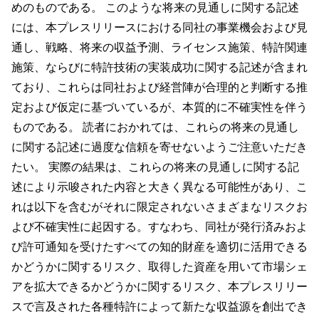
めのものである。 このような将来の見通しに関する記述
には、本プレスリリースにおける同社の事業機会および見
通し、戦略、将来の収益予測、ライセンス施策、特許関連
施策、ならびに特許技術の実装成功に関する記述が含まれ
ており、これらは同社および経営陣が合理的と判断する推
定および仮定に基づいているが、本質的に不確実性を伴う
ものである。 読者におかれては、これらの将来の見通し
に関する記述に過度な信頼を寄せないようご注意いただき
たい。 実際の結果は、これらの将来の見通しに関する記
述により示唆された内容と大きく異なる可能性があり、こ
れは以下を含むがそれに限定されないさまざまなリスクお
よび不確実性に起因する。すなわち、同社が発行済みおよ
び許可通知を受けたすべての知的財産を適切に活用できる
かどうかに関するリスク、取得した資産を用いて市場シェ
アを拡大できるかどうかに関するリスク、本プレスリリー
スで言及された各種特許によって新たな収益源を創出でき