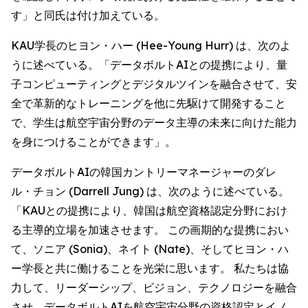
す」と同氏は付け加えている。
KAU学長のヒヨン・ハー (Hee-Young Hurr) は、次のよ
うに述べている。「データボルトAIとの提携により、量
子コンピューティングとデジタルツインを融合させて、安
全で革新的なトレーニングを他に先駆けて開発すること
で、学生は航空宇宙分野のデータ主導の未来に向けた能力
を身につけることができます」。
データボルトAIの韓国カントリーマネージャーのダレ
ル・チョン (Darrell Jung) は、次のように述べている。
「KAUとの提携により、韓国は航空資格認定分野におけ
る主導的立場を加速させます。 この画期的な提携におい
て、ソニア (Sonia)、ネイト (Nate)、そしてヒヨン・ハ
ー学長と共に働けることを光栄に思います。 私たちは協
力して、リーダーシップ、ビジョン、テクノロジーを融合
させ、データボルトAIを航空宇宙分野の資格認定とイノ