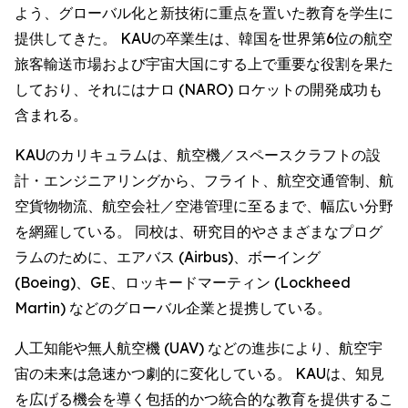
よう、グローバル化と新技術に重点を置いた教育を学生に
提供してきた。 KAUの卒業生は、韓国を世界第6位の航空
旅客輸送市場および宇宙大国にする上で重要な役割を果た
しており、それにはナロ (NARO) ロケットの開発成功も
含まれる。
KAUのカリキュラムは、航空機／スペースクラフトの設
計・エンジニアリングから、フライト、航空交通管制、航
空貨物物流、航空会社／空港管理に至るまで、幅広い分野
を網羅している。 同校は、研究目的やさまざまなプログ
ラムのために、エアバス (Airbus)、ボーイング
(Boeing)、GE、ロッキードマーティン (Lockheed
Martin) などのグローバル企業と提携している。
人工知能や無人航空機 (UAV) などの進歩により、航空宇
宙の未来は急速かつ劇的に変化している。 KAUは、知見
を広げる機会を導く包括的かつ統合的な教育を提供するこ