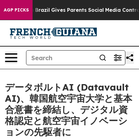
uth
Brazil Gives Parents Social Media Controls for Thei
AGP PICKS
データボルトAI (Datavault
AI)、韓国航空宇宙大学と基本
合意書を締結し、デジタル資
格認定と航空宇宙イノベーシ
ョンの先駆者に